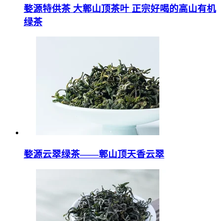
婺源特供茶 大鄣山顶茶叶 正宗好喝的高山有机
绿茶
婺源云翠绿茶——鄣山顶天香云翠