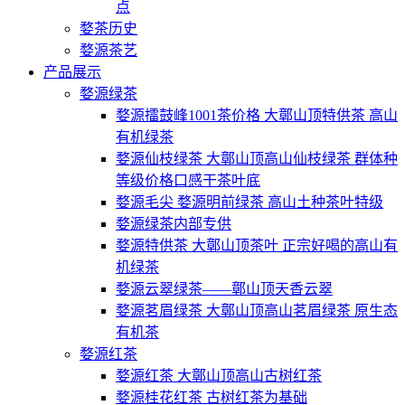
点
婺茶历史
婺源茶艺
产品展示
婺源绿茶
婺源擂鼓峰1001茶价格 大鄣山顶特供茶 高山
有机绿茶
婺源仙枝绿茶 大鄣山顶高山仙枝绿茶 群体种
等级价格口感干茶叶底
婺源毛尖 婺源明前绿茶 高山土种茶叶特级
婺源绿茶内部专供
婺源特供茶 大鄣山顶茶叶 正宗好喝的高山有
机绿茶
婺源云翠绿茶——鄣山顶天香云翠
婺源茗眉绿茶 大鄣山顶高山茗眉绿茶 原生态
有机茶
婺源红茶
婺源红茶 大鄣山顶高山古树红茶
婺源桂花红茶 古树红茶为基础