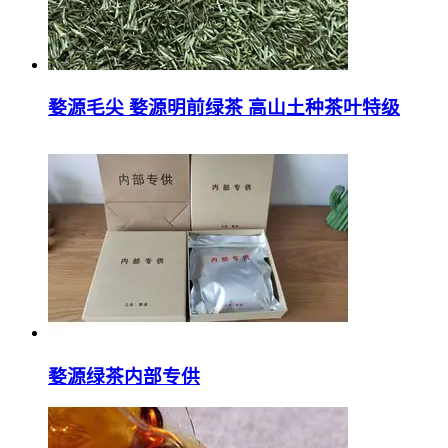
婺源毛尖 婺源明前绿茶 高山土种茶叶特级
婺源绿茶内部专供