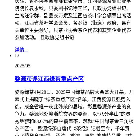
庆辉，省科协学会部部长张全市，江西婺源茶业职业学
院院长袁永秋，县委副书记徐艺华，县政协党组书记、
主席汪学群，副县长万斌及江西省茶叶学会领导出席活
动，江西省茶叶学会会员，各乡镇（街道）政府、县有
关单位主要领导，县茶业协会茶企代表和获奖企业代表
参加活动。 县政协党组书记
详情...
13
2025/05
婺源获评江西绿茶重点产区
婺源绿茶4月28日，2025中国绿茶品牌大会盛大开幕，开
幕式上揭晓了“绿茶重点产区”名单，江西婺源县强势入
选，成全省唯一获此殊荣的县域，彰显婺源茶产业的竞
争力。婺源地处赣浙皖交界的婺源，以“八分半山”的灵
秀地貌和83.67%的森林覆盖率，筑就“中国绿茶金三角核
心产区”。 婺源绿茶自唐代《茶经》记载至今，千年贡
茶底蕴孕育“叶绿、汤清、香浓、味醇”的独特品质，“中