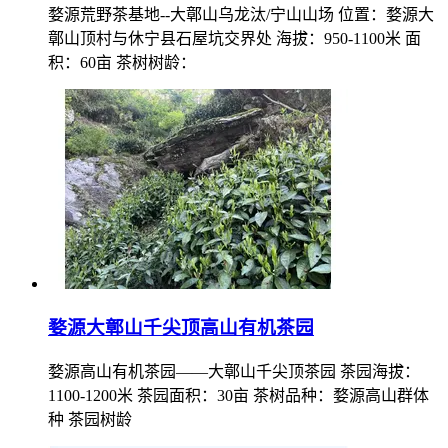
婺源荒野茶基地--大鄣山乌龙汰/宁山山场 位置：婺源大
鄣山顶村与休宁县石屋坑交界处 海拔：950-1100米 面
积：60亩 茶树树龄：
婺源大鄣山千尖顶高山有机茶园
婺源高山有机茶园——大鄣山千尖顶茶园 茶园海拔：
1100-1200米 茶园面积：30亩 茶树品种：婺源高山群体
种 茶园树龄