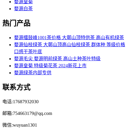
婺源皇菊
婺源白茶
热门产品
婺源擂鼓峰1001茶价格 大鄣山顶特供茶 高山有机绿茶
婺源仙枝绿茶 大鄣山顶高山仙枝绿茶 群体种 等级价格
口感干茶叶底
婺源毛尖 婺源明前绿茶 高山土种茶叶特级
婺源皇菊 特级菊花茶 2024新花上市
婺源绿茶内部专供
联系方式
电话:17687932030
邮箱:754663179@qq.com
微信:wuyuan1301