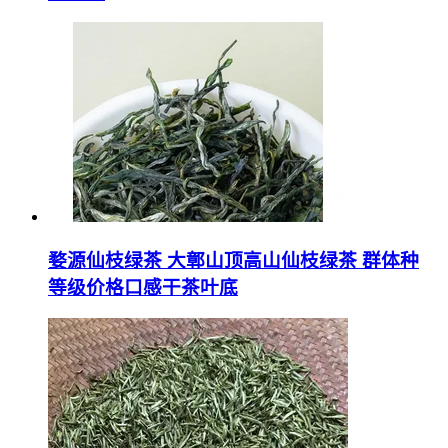
婺源仙枝绿茶 大鄣山顶高山仙枝绿茶 群体种
等级价格口感干茶叶底