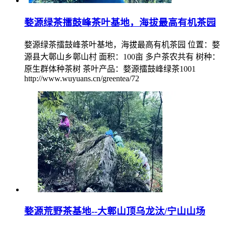
婺源绿茶擂鼓峰茶叶基地，海拔最高有机茶园
婺源绿茶擂鼓峰茶叶基地，海拔最高有机茶园 位置：婺
源县大鄣山乡鄣山村 面积：100亩 多户茶农共有 树种：
原生群体种茶树 茶叶产品：婺源擂鼓峰绿茶1001
http://www.wuyuans.cn/greentea/72
婺源荒野茶基地--大鄣山顶乌龙汰/宁山山场