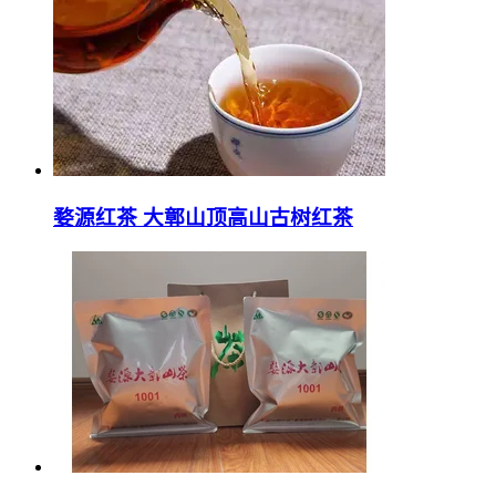
婺源红茶 大鄣山顶高山古树红茶