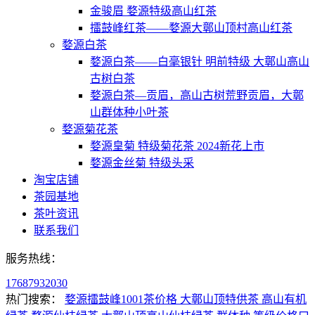
金骏眉 婺源特级高山红茶
擂鼓峰红茶——婺源大鄣山顶村高山红茶
婺源白茶
婺源白茶——白毫银针 明前特级 大鄣山高山
古树白茶
婺源白茶—贡眉，高山古树荒野贡眉，大鄣
山群体种小叶茶
婺源菊花茶
婺源皇菊 特级菊花茶 2024新花上市
婺源金丝菊 特级头采
淘宝店铺
茶园基地
茶叶资讯
联系我们
服务热线：
17687932030
热门搜索：
婺源擂鼓峰1001茶价格 大鄣山顶特供茶 高山有机