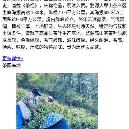
史，唐载《茶经》，宋称绝品，明清入贡。婺源大鄣山茶产区
主峰海拔高达1630米，纵横2100平方公里，其海拔600米以上
面积达900平方公里。境内群峰耸立，终年云遮雾罩，气候湿
润，植被丰厚，土地肥沃，生态环境纯净天然。特定的气候和
土壤条件，造就了高品质茶叶生产基地。婺源高山茶茶叶质肥
厚柔软，色泽绿润，香气馥郁，滋味醇厚，经久耐泡，香高、
汤碧、味厚、汁浓的独特品味，贵为历代贡品茶。
更多详情+
茶园基地