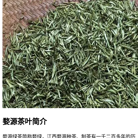
婺源茶叶简介
婺源绿茶简称婺绿，江西婺源种茶、制茶有一千二百多年的历