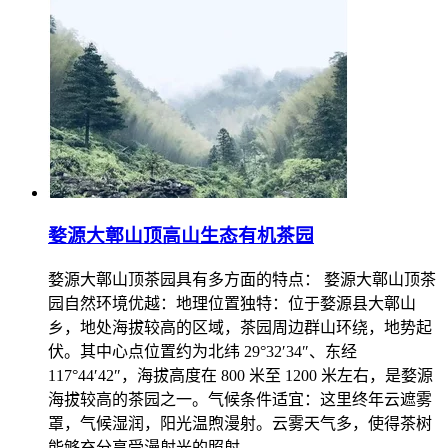
婺源大鄣山顶高山生态有机茶园
婺源大鄣山顶茶园具有多方面的特点： 婺源大鄣山顶茶
园自然环境优越：地理位置独特：位于婺源县大鄣山
乡，地处海拔较高的区域，茶园周边群山环绕，地势起
伏。其中心点位置约为北纬 29°32′34″、东经
117°44′42″，海拔高度在 800 米至 1200 米左右，是婺源
海拔较高的茶园之一。气候条件适宜：这里终年云遮雾
罩，气候湿润，阳光温煦漫射。云雾天气多，使得茶树
能够充分享受漫射光的照射