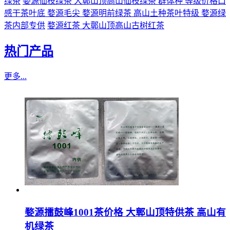
绿茶
婺源仙枝绿茶 大鄣山顶高山仙枝绿茶 群体种 等级价格口
感干茶叶底
婺源毛尖 婺源明前绿茶 高山土种茶叶特级
婺源绿
茶内部专供
婺源红茶 大鄣山顶高山古树红茶
热门产品
更多...
婺源擂鼓峰1001茶价格 大鄣山顶特供茶 高山有
机绿茶