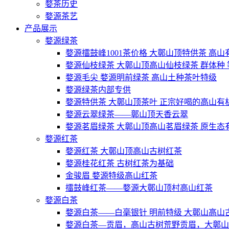
婺茶历史
婺源茶艺
产品展示
婺源绿茶
婺源擂鼓峰1001茶价格 大鄣山顶特供茶 高
婺源仙枝绿茶 大鄣山顶高山仙枝绿茶 群体种
婺源毛尖 婺源明前绿茶 高山土种茶叶特级
婺源绿茶内部专供
婺源特供茶 大鄣山顶茶叶 正宗好喝的高山有
婺源云翠绿茶——鄣山顶天香云翠
婺源茗眉绿茶 大鄣山顶高山茗眉绿茶 原生态
婺源红茶
婺源红茶 大鄣山顶高山古树红茶
婺源桂花红茶 古树红茶为基础
金骏眉 婺源特级高山红茶
擂鼓峰红茶——婺源大鄣山顶村高山红茶
婺源白茶
婺源白茶——白毫银针 明前特级 大鄣山高山
婺源白茶—贡眉，高山古树荒野贡眉，大鄣山