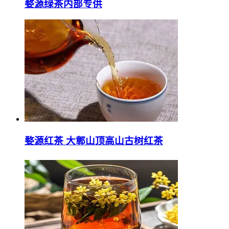
婺源绿茶内部专供
婺源红茶 大鄣山顶高山古树红茶