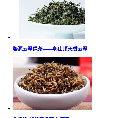
婺源云翠绿茶——鄣山顶天香云翠