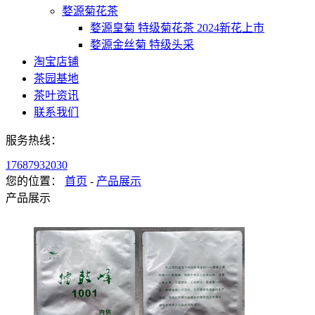
婺源菊花茶
婺源皇菊 特级菊花茶 2024新花上市
婺源金丝菊 特级头采
淘宝店铺
茶园基地
茶叶资讯
联系我们
服务热线：
17687932030
您的位置：
首页
-
产品展示
产品展示