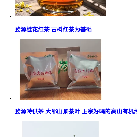
婺源桂花红茶 古树红茶为基础
婺源特供茶 大鄣山顶茶叶 正宗好喝的高山有机