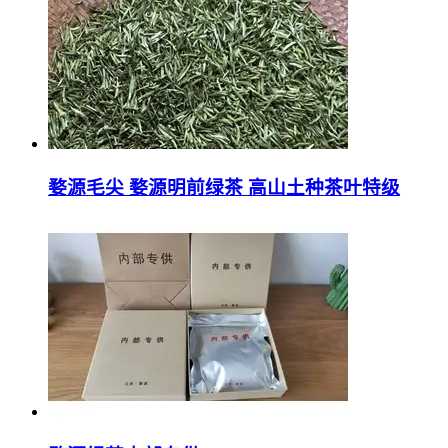
婺源毛尖 婺源明前绿茶 高山土种茶叶特级