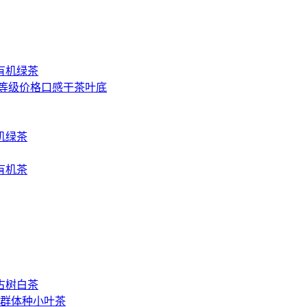
山有机绿茶
 等级价格口感干茶叶底
机绿茶
有机茶
古树白茶
群体种小叶茶