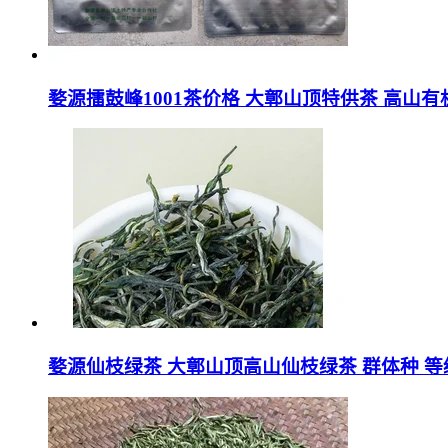
婺源擂鼓峰1001茶价格 大鄣山顶特供茶 高山有
婺源仙枝绿茶 大鄣山顶高山仙枝绿茶 群体种 