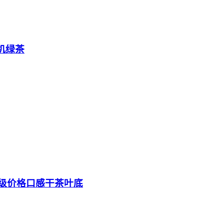
机绿茶
等级价格口感干茶叶底