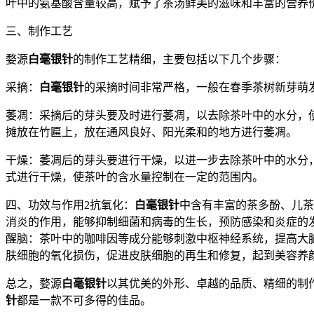
叶中的氨基酸含量较高，赋予了茶汤鲜美的滋味和丰富的营养
三、制作工艺
婺源
白毫银针
的制作工艺精细，主要包括以下几个步骤：
采摘：
白毫银针
的采摘时间非常严格，一般在春季茶树新芽萌发
萎凋：采摘后的芽头要及时进行萎凋，以去除茶叶中的水分，
摊放在竹匾上，放在通风良好、阳光柔和的地方进行萎凋。
干燥：萎凋后的芽头要进行干燥，以进一步去除茶叶中的水分
式进行干燥，使茶叶的含水量控制在一定的范围内。
四、功效与作用2抗氧化：
白毫银针
中含有丰富的茶多酚、儿茶
消炎的作用，能够抑制细菌和病毒的生长，预防感染和炎症的
醒脑：茶叶中的咖啡因等成分能够刺激中枢神经系统，提高大
肤细胞的氧化损伤，促进皮肤细胞的再生和修复，起到美容养
总之，婺源
白毫银针
以其优美的外形、卓越的品质、精细的制作
针
都是一款不可多得的佳品。