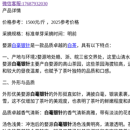
微信客服:17687932030
产品详情
价格参考：1500元/斤 ，2025参考价格
采摘规格：标准单芽采摘时间：明前
婺源
白毫银针
是一款品质卓越的
白茶
，具有以下特点：
一、产地与环境2婺源地处赣、浙、皖三省交界处，这里山清
婺源
白毫银针
主要产自婺源的高山茶园，这些茶园海拔较高，
和较大的昼夜温差，也赋予了茶叶独特的品质和口感。
二、外形与品质
外形优美婺源
白毫银针
的外形挺直如针，满披白毫，银装素裹
雪，这不仅增加了茶叶的美观度，也表明了茶叶的鲜嫩程度和
品质卓越香气清新：
白毫银针
的香气清新高雅，带有淡淡的花
汤色浅黄：冲泡后的婺源
白毫银针
汤色浅黄明亮，清澈透明。