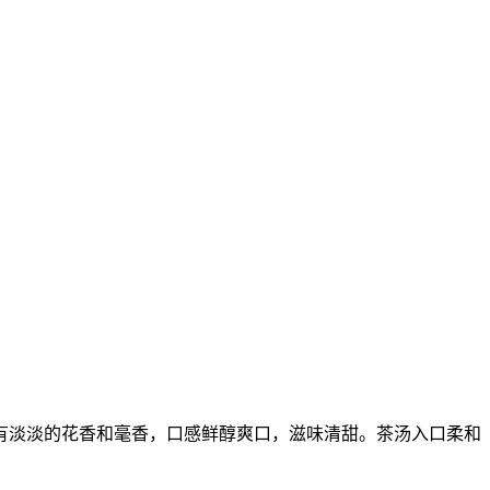
有淡淡的花香和毫香，口感鲜醇爽口，滋味清甜。茶汤入口柔和