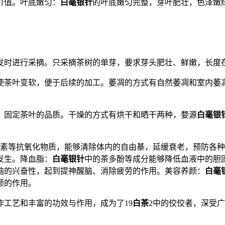
价值。叶底嫩匀：
白毫银针
的叶底嫩匀完整，芽叶肥壮，色泽嫩
时进行采摘。只采摘茶树的单芽，要求芽头肥壮、鲜嫩，长度在 
使茶叶变软，便于后续的加工。萎凋的方式有自然萎凋和室内萎
，固定茶叶的品质。干燥的方式有烘干和晒干两种，婺源
白毫银
素等抗氧化物质，能够清除体内的自由基，延缓衰老，预防各种
发生。降血脂：
白毫银针
中的茶多酚等成分能够降低血液中的胆
脑的兴奋性，起到提神醒脑、消除疲劳的作用。美容养颜：
白毫
颜的作用。
工艺和丰富的功效与作用，成为了19
白茶
2中的佼佼者，深受