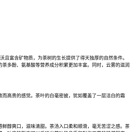
肥沃且富含矿物质，为茶树的生长提供了得天独厚的自然条件。
的茶多酚、氨基酸等营养成分积累更加丰富。同时，云雾的滋润
致而高贵的感觉。茶叶的白毫密披，犹如覆盖了一层洁白的霜
感鲜醇爽口，滋味清甜。茶汤入口柔和顺滑，毫无苦涩之感。茶