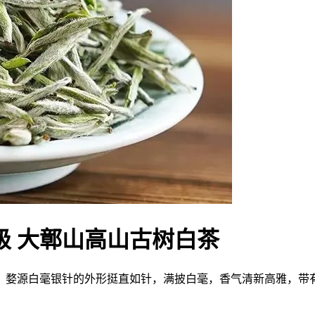
级 大鄣山高山古树白茶
？婺源白毫银针的外形挺直如针，满披白毫，香气清新高雅，带