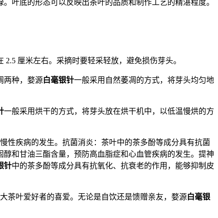
绿。叶底的形态可以反映出茶叶的品质和制作工艺的精湛程度。
2.5 厘米左右。采摘时要轻采轻放，避免损伤芽头。
凋两种，婺源
白毫银针
一般采用自然萎凋的方式，将芽头均匀地
针
一般采用烘干的方式，将芽头放在烘干机中，以低温慢烘的方
慢性疾病的发生。抗菌消炎：茶叶中的茶多酚等成分具有抗菌
固醇和甘油三酯含量，预防高血脂症和心血管疾病的发生。提神
银针
中的茶多酚等成分具有抗氧化、抗衰老的作用，能够抑制皮
广大茶叶爱好者的喜爱。无论是自饮还是馈赠亲友，婺源
白毫银