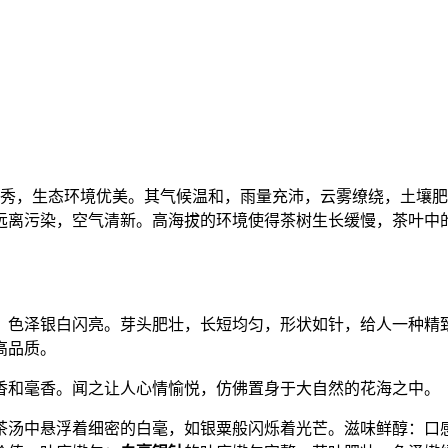
水秀，生态环境优美。其气候温和，雨量充沛，云雾缭绕，土壤
远离污染，空气清新。高海拔的环境使得茶树生长缓慢，茶叶中
，色泽银白闪亮。芽头肥壮，长短均匀，形状如针，给人一种精
高品质。
香和毫香。闻之让人心情愉悦，仿佛置身于大自然的花海之中。
茶汤中悬浮着细密的白毫，如银粟般闪烁着光芒。滋味鲜醇：口