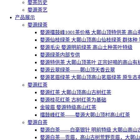
婺茶历史
婺源茶艺
产品展示
婺源绿茶
婺源擂鼓峰1001茶价格 大鄣山顶特供茶 高
婺源仙枝绿茶 大鄣山顶高山仙枝绿茶 群体种
婺源毛尖 婺源明前绿茶 高山土种茶叶特级
婺源绿茶内部专供
婺源特供茶 大鄣山顶茶叶 正宗好喝的高山有
婺源云翠绿茶——鄣山顶天香云翠
婺源茗眉绿茶 大鄣山顶高山茗眉绿茶 原生态
婺源红茶
婺源红茶 大鄣山顶高山古树红茶
婺源桂花红茶 古树红茶为基础
金骏眉 婺源特级高山红茶
擂鼓峰红茶——婺源大鄣山顶村高山红茶
婺源白茶
婺源白茶——白毫银针 明前特级 大鄣山高山
婺源白茶—贡眉，高山古树荒野贡眉，大鄣山