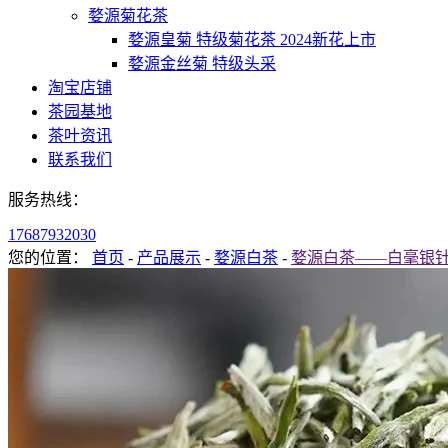
婺源菊花茶
婺源皇菊 特级菊花茶 2024新花上市
婺源金丝菊 特级头采
淘宝店铺
茶园基地
茶叶资讯
联系我们
服务热线：
17687932030
您的位置：
首页
-
产品展示
-
婺源白茶
-
婺源白茶——白毫银针