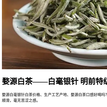
婺源白茶——白毫银针 明前特
婺源白毫银针白茶价格、生产工艺产地、婺源白茶口感好喝吗
顺滑，毫无苦涩之感。