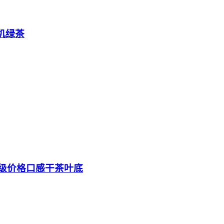
机绿茶
等级价格口感干茶叶底