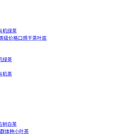
山有机绿茶
 等级价格口感干茶叶底
机绿茶
有机茶
古树白茶
群体种小叶茶